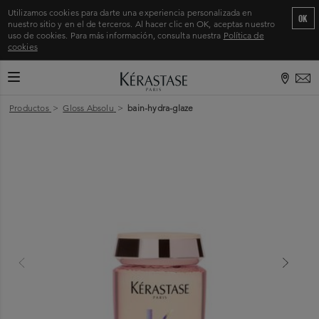
Utilizamos cookies para darte una experiencia personalizada en
OK
nuestro sitio y en el de terceros. Al hacer clic en OK, aceptas nuestro
uso de cookies. Para más información, consulta nuestra
Política de
cookies
CAMBIAR MODO DE NAVEGACIÓN
Inicio
>
Productos
>
Gloss Absolu
>
bain-hydra-glaze