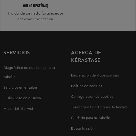
0/5 (0 RESEÑAS)
Fluido de peinado fortalecedor
anti-caída por rotura.
SERVICIOS
ACERCA DE
KÉRASTASE
Diagnóstico de cuidado para tu
Declaración de Accesibilidad
cabello
Politica de cookies
Servicios en el salón
Configuración de cookies
Fusio-Dose en el salón
Términos y Condiciones Actividad
Mapa del sitio web
Cuidado para tu cabello
Busca tu salón