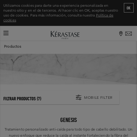
Utilizamos cookies para darte una experiencia personalizada en
OK
nuestro sitio y en el de terceros. Al hacer clic en OK, aceptas nuestro
uso de cookies. Para más información, consulta nuestra
Política de
cookies
CAMBIAR MODO DE NAVEGACIÓN
Inicio
>
Productos
MOBILE FILTER
FILTRAR PRODUCTOS
(7)
GENESIS
Tratamiento personalizado anti-caída para todo tipo de cabello debilitado. Un
nuevo enfoque que reduce la caída al instante fortaleciendo la fibra del