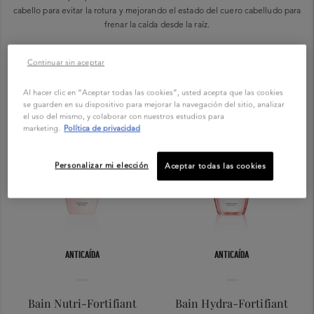
cabello para evitar la rotura y mejorando el estado del cuero cabelludo para
frenar la caída desde la raíz.
Continuar sin aceptar
Al hacer clic en “Aceptar todas las cookies”, usted acepta que las cookies
se guarden en su dispositivo para mejorar la navegación del sitio, analizar
el uso del mismo, y colaborar con nuestros estudios para
marketing.
Política de privacidad
Personalizar mi elección
Aceptar todas las cookies
ANTICAÍDA
ANTICAÍDA
Bain Nutri-Fortifiant
Bain Hydra-Fortifiant