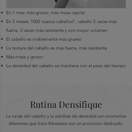
En 1 mes: más grosor, más masa capilar
En 3 meses: 1000 nuevos cabellos*, cabello 5 veces más
fuerte, 3 veces más resistente y con mayor volumen
El cabello es visiblemente más grueso
La textura del cabello es más fuerte, más resistente
Más masa y grosor
“
La densidad del cabello se mantiene con el paso del tiempo
Ingredientes principales
Aplicar 1 unidosis diaria durante 3 meses, ya sea
por la mañana o por la noche directamente sobre
®
Stemoxydine
: Crea el ambiente óptimo para permitir la
el cuero cabelludo húmedo o seco. 1. Retirar y
texto
desechar la parte superior de la unidosis. Colocar
interacción entre las células madre y así despertar a los
Rutina Densifique
”
aplicador. 2. Presionar el aplicador para destinar el
folículos inactivos.
tratamiento directamente sobre el cuero
La caída del cabello y la pérdida de densidad son anomalías
Complejo Glicano
: restaura el cabello con un aspecto más
cabelludo. 3. Dividir el cabello en secciones
diferentes que trata Kérastase con un protocolo dedicado.
grueso.
usando un peine y aplicar siguiendo la orientación