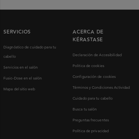
SERVICIOS
ACERCA DE
KÉRASTASE
Diagnóstico de cuidado para tu
Declaración de Accesibilidad
cabello
Politica de cookies
Servicios en el salón
Configuración de cookies
Fusio-Dose en el salón
Términos y Condiciones Actividad
Mapa del sitio web
Cuidado para tu cabello
Busca tu salón
Preguntas frecuentes
Política de privacidad