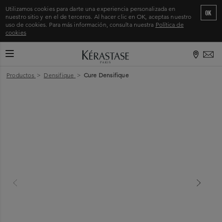
Utilizamos cookies para darte una experiencia personalizada en
OK
nuestro sitio y en el de terceros. Al hacer clic en OK, aceptas nuestro
uso de cookies. Para más información, consulta nuestra
Política de
cookies
CAMBIAR MODO DE NAVEGACIÓN
Inicio
>
Productos
>
Densifique
>
Cure Densifique