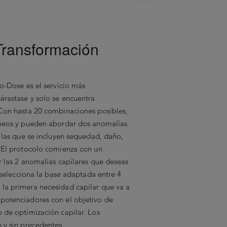
Transformación
io-Dose es el servicio más
érastase y solo se encuentra
 Con hasta 20 combinaciones posibles,
áneos y pueden abordar dos anomalías
e las que se incluyen sequedad, daño,
. El protocolo comienza con un
r las 2 anomalías capilares que deseas
a selecciona la base adaptada entre 4
la primera necesidad capilar que va a
potenciadores con el objetivo de
o de optimización capilar. Los
 y sin precedentes.