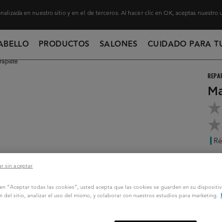
nalizada en nuestro sitio y en el de terceros. Al hacer clic en OK, aceptas nuestro
ABELLO
PRODUCTOS
SALONES
CUIDADO PARA T
apiste
REPA
Ma
Ré
...
S
r sin aceptar
20
c en “Aceptar todas las cookies”, usted acepta que las cookies se guarden en su dispositi
n del sitio, analizar el uso del mismo, y colaborar con nuestros estudios para marketing.