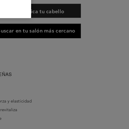
Diagnostica tu cabello
uscar en tu salón más cercano
EÑAS
erza y elasticidad
revitaliza
e