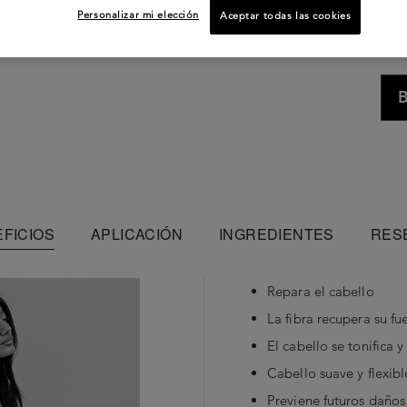
Personalizar mi elección
Aceptar todas las cookies
B
FICIOS
APLICACIÓN
INGREDIENTES
RES
Repara el cabello
La fibra recupera su fu
El cabello se tonifica y 
Cabello suave y flexibl
Previene futuros daños