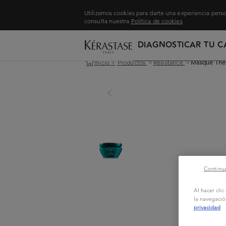
Utilizamos cookies para darte una experiencia perso
consulta nuestra
Política de cookies
DIAGNOSTICAR TU C
Inicio
>
Productos
>
Resistance
>
Masque Ther
Continua
Al hacer cli
la navegació
privacidad