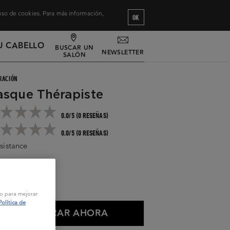
 uso de cookies. Para más información,
OK
U CABELLO
BUSCAR UN
NEWSLETTER
SALÓN
RACIÓN
sque Thérapiste
0.0/5 (0 RESEÑAS)
0.0/5 (0 RESEÑAS)
sistance
eguir leyendo
0 ml
vo para mejorar
Política de
COMPRAR AHORA