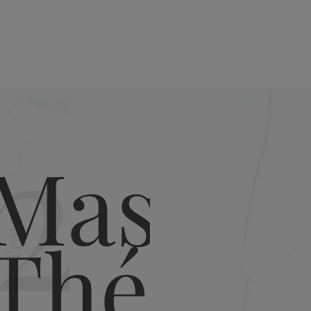
as puntas. Dejar actuar por
edientes
2
ico - Parafina líquida/Aceite
millas de Orbignya Oleifera -
toiletil-hidroxietilamonio -
cetilo - Cloruro de cetrimonio -
ol - Ácido cítrico - 2-Oleamido-1,3-
Texturizar
elol - BHT - Glicina - Arginina -
Tratar
ido glutámico - Geraniol - Serina -
lizada con hidroxipropiltrimonio -
ucósido de cártamo - Isoeugenol -
 Polisacáridos de semillas de
xtracto de hoja de Myrothamnus