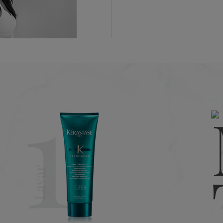
impio y secado con toalla. Dar masaje sobre el largo del cabello y l
Lista completa de ingr
1
5 minutos. Emulsionar y enjuagar bien.
Agua - Alcohol cetearíl
mineral - Aceite de se
con la queratina (KAP)
Metosulfato de dipalmi
Fragancia - Ésteres de 
Caprilil glicol - Linalo
Octadecanediol - Citron
Prolina - Tirosina - Ác
Proteína de trigo hidro
Lavar
su poder regenerativo.
Alcohol bencílico - Gl
Glicerina - Trehalosa -
Tamarindus Indica - E
Flabellifolia