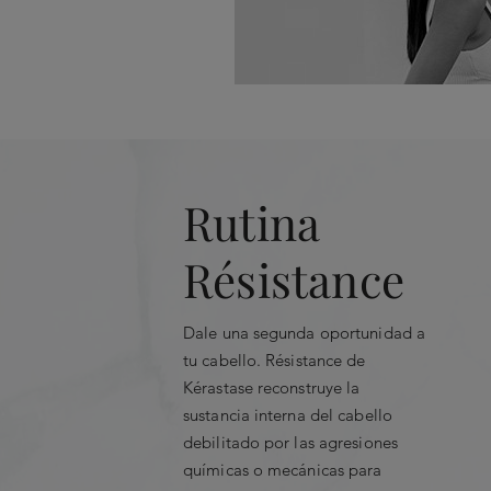
Ingredientes principales
Aplicar sobre el cabello l
Fibra-Kap™:
Rutina
Compensa las proteínas asociadas 
Résistance
y reactiva su síntesis.
SP 94.
6 aminoácidos.
Dale una segunda oportunidad a
tu cabello. Résistance de
1 hidrolato de proteína de trigo.
Kérastase reconstruye la
Sève de Résurrection:
famoso por 
sustancia interna del cabello
debilitado por las agresiones
químicas o mecánicas para