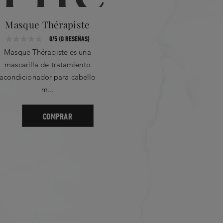
Masque Thérapiste
Séru
0/5 (0 RESEÑAS)
Masque Thérapiste es una
Sérum Thé
mascarilla de tratamiento
texturiza
acondicionador para cabello
dañado
m...
COMPRAR