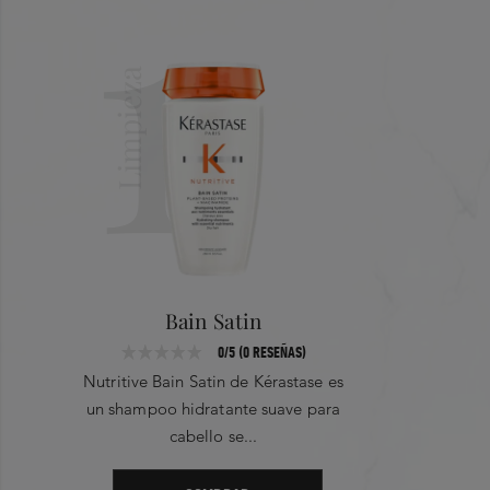
1
PROTEIN ●HYDROLYZED CORN PROTEIN ●HYDROLYZED SOY
PROTEIN ● IRIS FLORENTINA ROOT EXTRACT ●FUMARIC
ACID ●PHENOXYETHANOL ●PARFUM / FRAGRANCE ●
Limpieza
Bain Satin
0/5 (0 RESEÑAS)
Nutritive Bain Satin de Kérastase es
un shampoo hidratante suave para
cabello se...