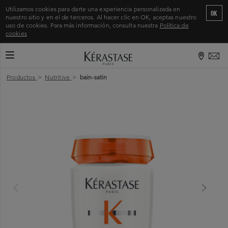
Utilizamos cookies para darte una experiencia personalizada en
OK
nuestro sitio y en el de terceros. Al hacer clic en OK, aceptas nuestro
uso de cookies. Para más información, consulta nuestra
Política de
cookies
CAMBIAR MODO DE NAVEGACIÓN
Inicio
>
Productos
>
Nutritive
>
bain-satin