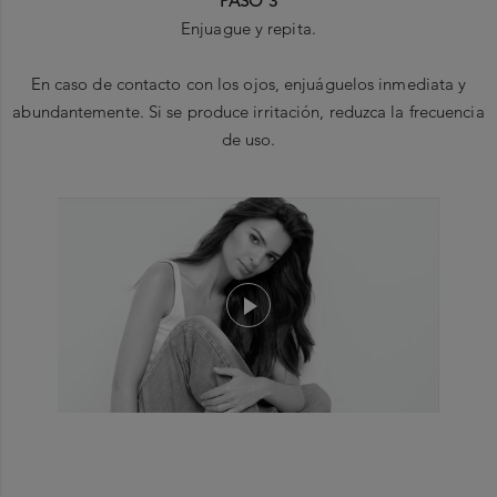
PASO 3
Enjuague y repita.
En caso de contacto con los ojos, enjuáguelos inmediata y
abundantemente. Si se produce irritación, reduzca la frecuencia
de uso.
“
- Revitaliza y fortalece el cabello para combatir la deshidratación
Ingredientes principales
- Restaura el grosor y el brillo del cabello.