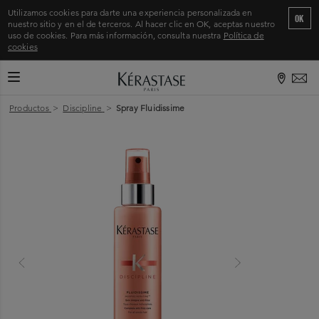
Utilizamos cookies para darte una experiencia personalizada en
OK
nuestro sitio y en el de terceros. Al hacer clic en OK, aceptas nuestro
uso de cookies. Para más información, consulta nuestra
Política de
cookies
CAMBIAR MODO DE NAVEGACIÓN
Inicio
>
Productos
>
Discipline
>
Spray Fluidissime