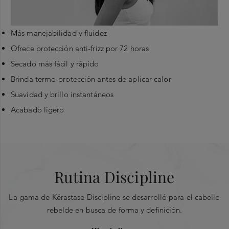
Más manejabilidad y fluidez
Ofrece protección anti-frizz por 72 horas
Secado más fácil y rápido
Brinda termo-protección antes de aplicar calor
Suavidad y brillo instantáneos
Acabado ligero
Encabezados
Ingredientes principales
Agitar y aplicar sobre el cabello secado con toalla
en cada mechón. No enjuagar. Continuar con el
ESCRIBE UNA RESEÑA
Complejo Morpho- Kératine
™
:
secado habitual.
Rutina Discipline
Agentes Morfo-Constituyentes + Polímero Morfo-Superficie
PROMEDIO DE CALIFICACIÓN DE
CALIFICACIÓN
Restaura la homogeneidad de la fibra capilar y cubre la
LOS CLIENTES
INSTANTÁNEA
La gama de Kérastase Discipline se desarrolló para el cabello
Select a row
0.0 out of 5 stars
fibra para brindar manejabilidad y protección contra el frizz.
0.0
rebelde en busca de forma y definición.
Overall
below to filter
Agentes acondicionadores:
reduce los efectos de estática y