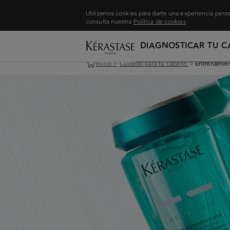
Utilizamos cookies para darte una experiencia perso
consulta nuestra
Política de cookies
DIAGNOSTICAR TU C
Inicio
>
Cuidado para tu cabello
>
Entrenamient