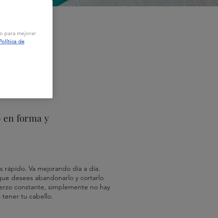
vo para mejorar
Política de
 en forma y
s rápido. Va mejorando día a día.
ue desees abandonarlo y cortarlo
uerzo constante, simplemente no hay
 tener tu cabello.