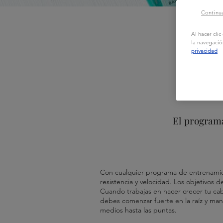
Continua
Al hacer cli
la navegació
privacidad
El program
Con cualquier programa de entrenamient
resistencia y velocidad. Los objetivos d
Cuando trabajas en hacer crecer tu ca
debes comenzar fuerte en la raíz y man
medios hasta las puntas.