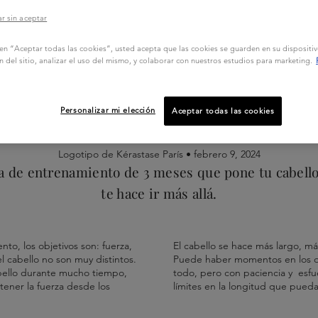
r sin aceptar
EXTIENDE TUS LÍMITES
c en “Aceptar todas las cookies”, usted acepta que las cookies se guarden en su dispositi
n del sitio, analizar el uso del mismo, y colaborar con nuestros estudios para marketing.
Entrenamiento para el
cabello largo
Personalizar mi elección
Aceptar todas las cookies
Logotipo de Kérastase París •
febrero 9, 2024
a de entrenamiento de 3 meses que pone tu cabello
te hace ir más allá.
o, los objetivos son: fuerza,
El cabello se hace más largo, má
el cabello no son muy distintos.
Puede haber momentos en los q
bello durante mucho tiempo,
todo, pero con paciencia y esf
tener la fuerza desde los
límites en la longitud que pueda