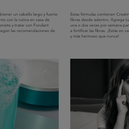
obtener un cabello largo y fuerte.
Estas fórmulas contienen Creatin
to con la rutina en casa de
fibras desde adentro. Agrega tu
oniste y tratar con Fondant
una o dos veces por semana para
 según las recomendaciones de
a fortificar las fibras. ¡Estás en
y más hermoso que nunca!