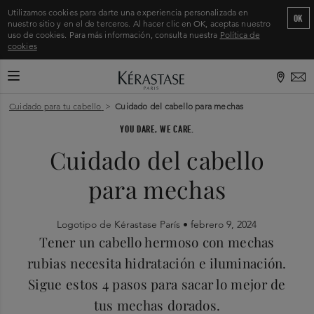
Utilizamos cookies para darte una experiencia personalizada en
OK
nuestro sitio y en el de terceros. Al hacer clic en OK, aceptas nuestro
uso de cookies. Para más información, consulta nuestra
Política de
cookies
CAMBIAR MODO DE NAVEGACIÓN
Inicio
>
Cuidado para tu cabello
>
Cuidado del cabello para mechas
YOU DARE, WE CARE.
Cuidado del cabello
para mechas
Logotipo de Kérastase París •
febrero 9, 2024
Tener un cabello hermoso con mechas
rubias necesita hidratación e iluminación.
Sigue estos 4 pasos para sacar lo mejor de
tus mechas dorados.