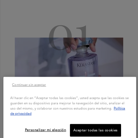
01
Continuar sin aceptar
Al hacer clic en “Aceptar todas las cookies”, usted acepta que las cookies se
guarden en su dispositivo para mejorar la navegación del sitio, analizar el
uso del mismo, y colaborar con nuestros estudios para marketing.
Política
de privacidad
PASO 1
Lava diario tu cabello con Bain Lumière
Personalizar mi elección
Aceptar todas las cookies
para hidratar e iluminar mechas doradas.