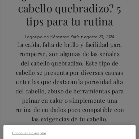
cabello quebradizo? 5
tips para tu rutina
Logotipo de Kérastase París •
agosto 23, 2024
La caída, falta de brillo y facilidad para
romperse, son algunas de las señales
del cabello quebradizo. Este tipo de
cabello se presenta por diversas causas
entre las que destacan la porosidad alta
del cabello, abuso de herramientas para
peinar en calor o simplemente una
rutina de cuidados poco compatible con
las exigencias de tu cabello.
Continuar sin aceptar