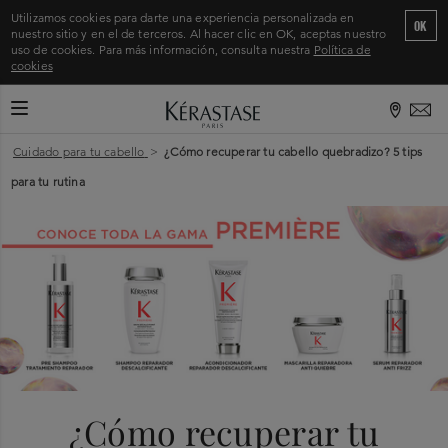
Utilizamos cookies para darte una experiencia personalizada en
OK
nuestro sitio y en el de terceros. Al hacer clic en OK, aceptas nuestro
uso de cookies. Para más información, consulta nuestra
Política de
cookies
CAMBIAR MODO DE NAVEGACIÓN
Inicio
>
Cuidado para tu cabello
>
¿Cómo recuperar tu cabello quebradizo? 5 tips
para tu rutina
¿Cómo recuperar tu