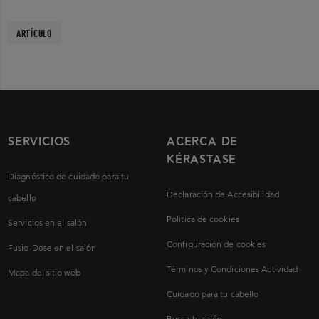
ARTÍCULO
SERVICIOS
ACERCA DE
KÉRASTASE
Diagnóstico de cuidado para tu
Declaración de Accesibilidad
cabello
Politica de cookies
Servicios en el salón
Configuración de cookies
Fusio-Dose en el salón
Términos y Condiciones Actividad
Mapa del sitio web
Cuidado para tu cabello
Busca tu salón